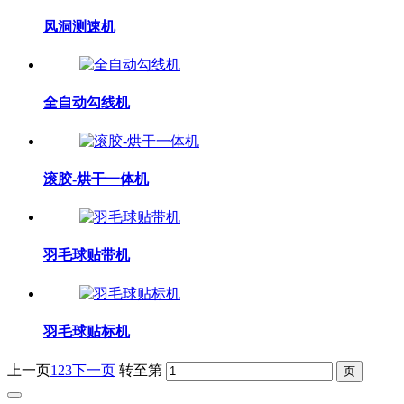
风洞测速机
全自动勾线机
滚胶-烘干一体机
羽毛球贴带机
羽毛球贴标机
上一页
1
2
3
下一页
转至第